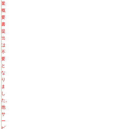
業
概
要
書
提
出
は
不
要
と
な
り
ま
し
た。
他
サ
ー
ビ