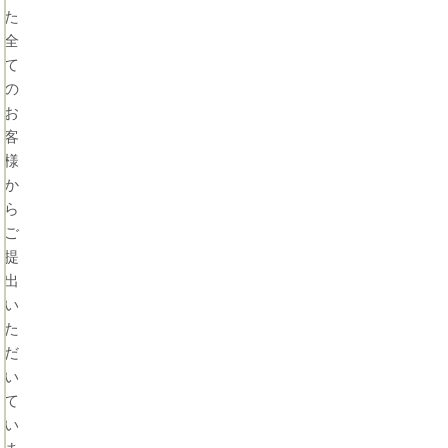
にで
フィ
た
きま
スの
せ
需要
全
ん！
と理
て
バー
由
の
チャ
【企
ルオ
業・
お
フィ
個人
客
スな
事業
様
ら特
主
商法
別】
か
の条
ら
件を
ご
満た
し自
提
宅住
出
所を
い
守れ
ます
た
だ
い
て
い