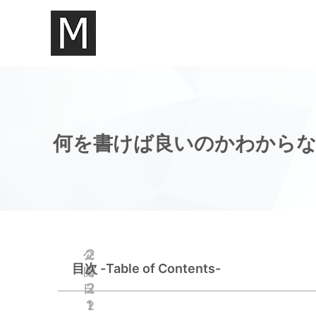
内
容
を
ス
キ
ッ
プ
何を書けば良いのかわからな
2
公
目次 -Table of Contents-
0
開
2
日
1
2