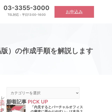
03-3355-3000
お申込み
TEL対応：平日13:00-16:00
易版）の作成手順を解説します
カ
テ
レ
新着記事
PICK UP
読
記
ゴ
ン
「内見するとバーチャルオフィス
リ
ま
事
タ
の審査に受かりやすい」は本当？