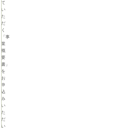
て
ない
ち
とい
る
い
う方
条
た
へ。
件
だ
METS
６
の事
選
く
例を
「事
もと
業
に郵
便物
概
の取
要
扱に
書」
つい
て解
を
説し
お
ます
申
込
ネッ
コロ
トシ
ナ禍
み
ョッ
で増
い
プの
えた
た
住所
バー
は非
チャ
だ
公開
ルオ
い