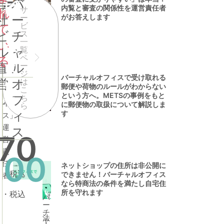
国内最安値
自
バ
ラ
ビ
ー
ル
内覧と審査の関係性を運営責任者
サ
れ
がお答えします
社
ー
ー
オ
イ
ジ
ビ
て
フ
ビ
チ
ス
一
い
ィ
ト
ネ
ル
ャ
覧
ス
ペ
る
ス
個
直
ル
ー
「METS
ジ
人・
バーチャルオフィスで受け取れる
オ
営
オ
は
「内
バーチ
個
郵便や荷物のルールがわからない
法
こ
フ
見す
ャルオ
という方へ。METSの事例をもと
人・
フ
ち
ると
フィス
人
ィ
に郵便物の取扱について解説しま
ら
法
バー
の最新
ィ
す
ス」
チャ
お申込
人
運
ルオ
みデー
ス
70
フィ
タ200
営
スの
件を公
責
審査
開！申
100
任
に受
込み理
ネットショップの住所は非公開に
かり
由のト
月・税込
できません！バーチャルオフィス
者
やす
ップと
なら特商法の条件を満たし自宅住
の
い」
人気の
所を守れます
月・税込
バ
オ
は本
都心住
ー
当？
所は…
バ
チ
内覧
【2018
法
ャ
タ