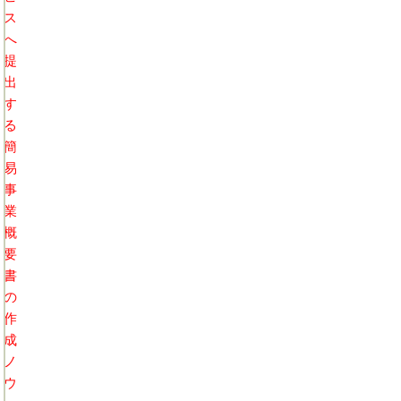
ス
へ
提
出
す
る
簡
易
事
業
概
要
書
の
作
成
ノ
ウ