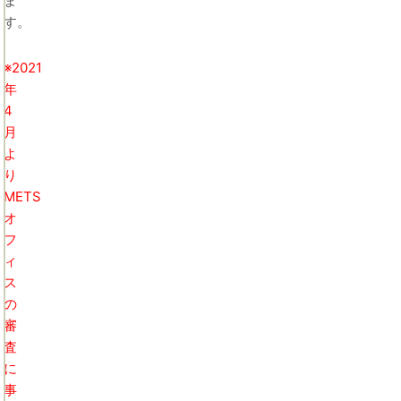
ま
す。
※2021
年
4
月
よ
り
METS
オ
フ
ィ
ス
の
審
査
に
事