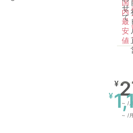
国
せ
内
て
最
安
値
2
¥
1,
¥
～ /
～ /