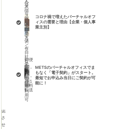
人
と審
年
ル
登
オ
で
査の
ver】
記
フ
関係
す。
可
ィ
性を
コロナ禍で増えたバーチャルオフ
能
ス
運営
ィスの需要と理由【企業・個人事
な
国
上
責任
業主別】
METS
内
位
最
者が
オ
プ
安
お答
ラ
値
フ
えし
ン
ます
有
ィ
自
ス
社
郵便
バー
バ
ビ
で
受
ル
チャ
ー
METSのバーチャルオフィスでま
取・
は、
直
ルオ
チ
通
もなく「電子契約」がスタート。
営
フィ
ャ
審
知・
最短でお申込み当日にご契約が可
の
スで
ル
月１
住
能に！
査
無料
受け
オ
所
転送
時
利
取れ
フ
用
る郵
ィ
に
可
便や
ス
確
荷物
の
認
のル
審
ール
査
さ
がわ
に
せ
から
落