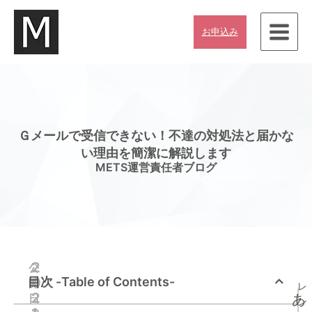
内
容
お申込み
を
ス
キ
ッ
プ
Ｇメールで受信できない！不達の対処法と届かな
い理由を簡潔に解説します
METS運営責任者ブログ
2
公
目次 -Table of Contents-
0
開
レ
2
日
あ
ン