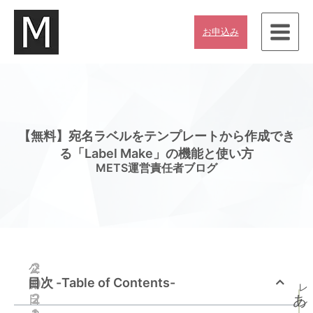
内
容
お申込み
を
ス
キ
ッ
プ
【無料】宛名ラベルをテンプレートから作成でき
る「Label Make」の機能と使い方
METS運営責任者ブログ
2
公
目次 -Table of Contents-
0
開
レ
2
日
あ
ン