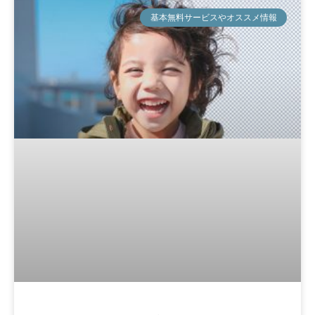
ペ
ペ
ペ
ペ
ー
ー
ー
ー
基本無料サービスやオススメ情報
ジ
ジ
ジ
ジ