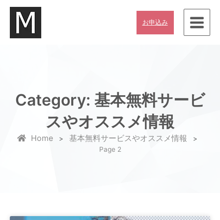
内
容
お申込み
を
ス
キ
ッ
プ
Category: 基本無料サービ
スやオススメ情報
Home
基本無料サービスやオススメ情報
>
>
Page 2