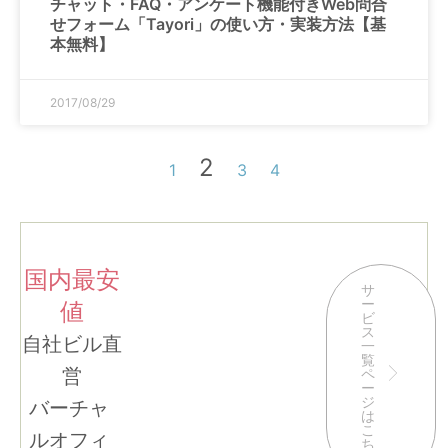
チャット・FAQ・アンケート機能付きWeb問合
せフォーム「Tayori」の使い方・実装方法【基
本無料】
2017/08/29
2
1
3
4
国内最安
サ
ー
値
ビ
ス
自社ビル直
一
覧
営
ペ
ー
ジ
バーチャ
は
こ
ルオフィ
ち