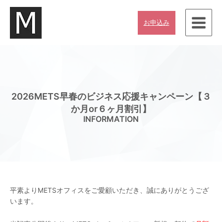
内
容
お申込み
を
ス
キ
ッ
プ
2026METS早春のビジネス応援キャンペーン【３
か月or６ヶ月割引】
INFORMATION
平素よりMETSオフィスをご愛顧いただき、誠にありがとうござ
います。