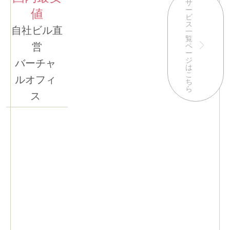
サ
ー
値
ビ
ス
自社ビル直
一
覧
営
ペ
ー
ジ
バーチャ
は
こ
ルオフィ
ち
ら
ス