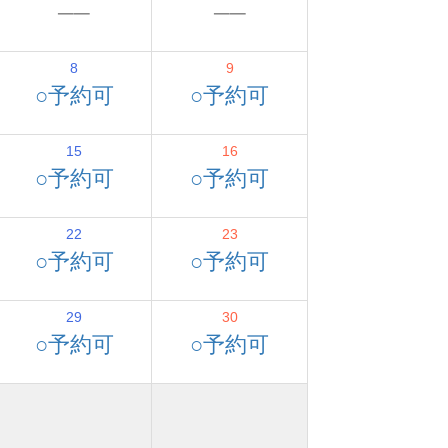
──
──
8
9
○予約可
○予約可
15
16
○予約可
○予約可
22
23
○予約可
○予約可
29
30
○予約可
○予約可