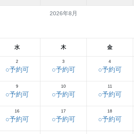
2026年8月
水
木
金
2
3
4
○予約可
○予約可
○予約可
9
10
11
○予約可
○予約可
○予約可
16
17
18
○予約可
○予約可
○予約可