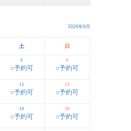
2026年9月
土
日
5
6
○予約可
○予約可
12
13
○予約可
○予約可
19
20
○予約可
○予約可