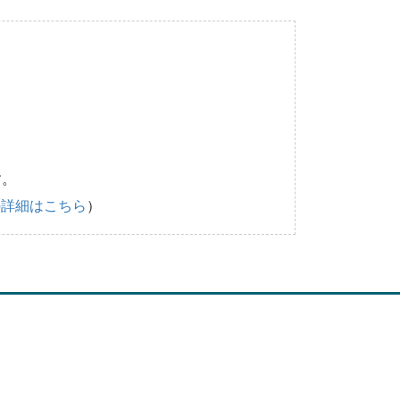
、
す。
の詳細はこちら
）