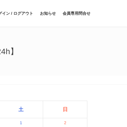
グイン / ログアウト
お知らせ
会員専用問合せ
4h】
土
日
1
2