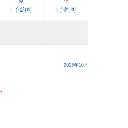
26
27
○予約可
○予約可
2026年10月
へ
、