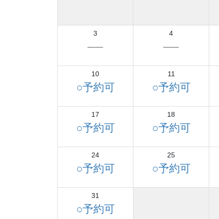
3
4
──
──
10
11
○予約可
○予約可
17
18
○予約可
○予約可
24
25
○予約可
○予約可
31
○予約可