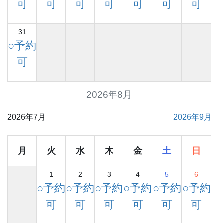
可
可
可
可
可
可
可
31
○予約
可
2026年8月
2026年7月
2026年9月
月
火
水
木
金
土
日
1
2
3
4
5
6
○予約
○予約
○予約
○予約
○予約
○予約
可
可
可
可
可
可