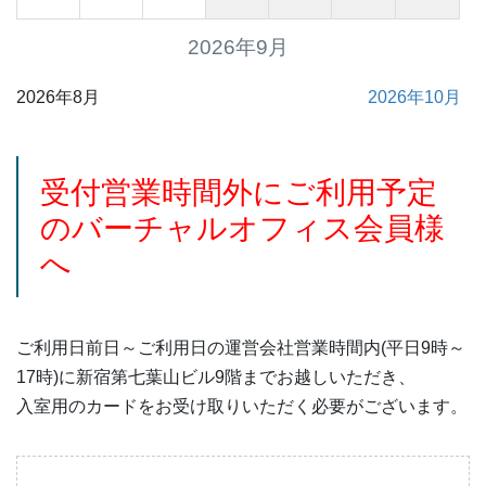
2026年9月
2026年8月
2026年10月
受付営業時間外にご利用予定
のバーチャルオフィス会員様
へ
ご利用日前日～ご利用日の運営会社営業時間内(平日9時～
17時)に新宿第七葉山ビル9階までお越しいただき、
入室用のカードをお受け取りいただく必要がございます。