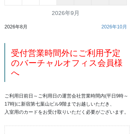
2026年9月
2026年8月
2026年10月
受付営業時間外にご利用予定
のバーチャルオフィス会員様
へ
ご利用日前日～ご利用日の運営会社営業時間内(平日9時～
17時)に新宿第七葉山ビル9階までお越しいただき、
入室用のカードをお受け取りいただく必要がございます。