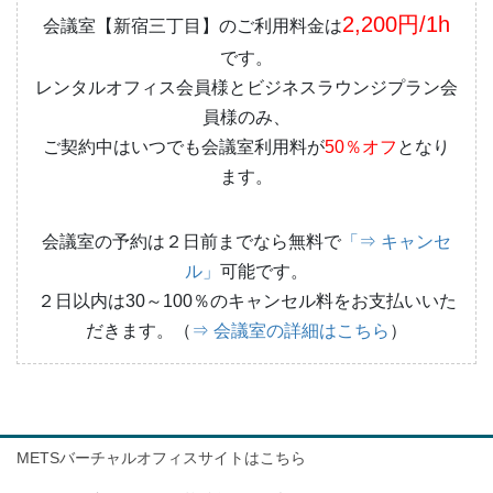
2,200円/1h
会議室【新宿三丁目】のご利用料金は
です。
レンタルオフィス会員様とビジネスラウンジプラン会
員様のみ、
ご契約中はいつでも会議室利用料が
50％オフ
となり
ます。
会議室の予約は２日前までなら無料で
「⇒ キャンセ
ル」
可能です。
２日以内は30～100％のキャンセル料をお支払いいた
だきます。（
⇒ 会議室の詳細はこちら
）
METSバーチャルオフィスサイトはこちら