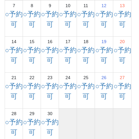
7
8
9
10
11
12
13
○予約
○予約
○予約
○予約
○予約
○予約
○予約
可
可
可
可
可
可
可
14
15
16
17
18
19
20
○予約
○予約
○予約
○予約
○予約
○予約
○予約
可
可
可
可
可
可
可
21
22
23
24
25
26
27
○予約
○予約
○予約
○予約
○予約
○予約
○予約
可
可
可
可
可
可
可
28
29
30
○予約
○予約
○予約
可
可
可