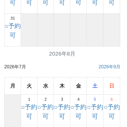
可
可
可
可
可
可
可
31
○予約
可
2026年8月
2026年7月
2026年9月
月
火
水
木
金
土
日
1
2
3
4
5
6
○予約
○予約
○予約
○予約
○予約
○予約
可
可
可
可
可
可