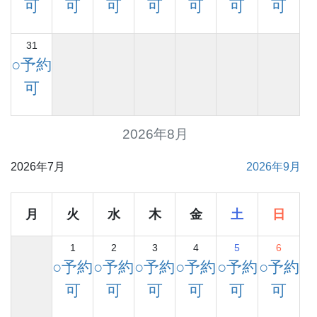
可
可
可
可
可
可
可
31
○予約
可
2026年8月
2026年7月
2026年9月
月
火
水
木
金
土
日
1
2
3
4
5
6
○予約
○予約
○予約
○予約
○予約
○予約
可
可
可
可
可
可