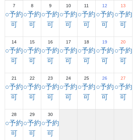
7
8
9
10
11
12
13
○予約
○予約
○予約
○予約
○予約
○予約
○予約
可
可
可
可
可
可
可
14
15
16
17
18
19
20
○予約
○予約
○予約
○予約
○予約
○予約
○予約
可
可
可
可
可
可
可
21
22
23
24
25
26
27
○予約
○予約
○予約
○予約
○予約
○予約
○予約
可
可
可
可
可
可
可
28
29
30
○予約
○予約
○予約
可
可
可