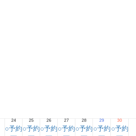
8
9
3
4
5
6
7
○予約
○予約
──
──
──
──
──
可
可
10
11
12
13
14
15
16
○予約
○予約
○予約
○予約
○予約
○予約
○予約
可
可
可
可
可
可
可
17
18
19
20
21
22
23
○予約
○予約
○予約
○予約
○予約
○予約
○予約
可
可
可
可
可
可
可
24
25
26
27
28
29
30
○予約
○予約
○予約
○予約
○予約
○予約
○予約