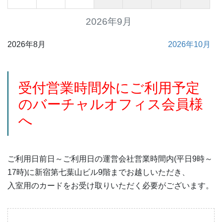
2026年9月
2026年8月
2026年10月
受付営業時間外にご利用予定
のバーチャルオフィス会員様
へ
ご利用日前日～ご利用日の運営会社営業時間内(平日9時～
17時)に新宿第七葉山ビル9階までお越しいただき、
入室用のカードをお受け取りいただく必要がございます。