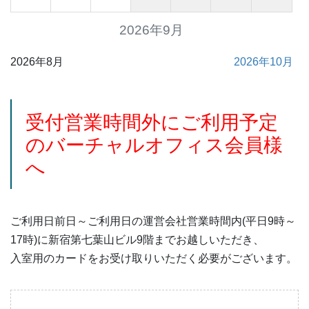
2026年9月
2026年8月
2026年10月
受付営業時間外にご利用予定
のバーチャルオフィス会員様
へ
ご利用日前日～ご利用日の運営会社営業時間内(平日9時～
17時)に新宿第七葉山ビル9階までお越しいただき、
入室用のカードをお受け取りいただく必要がございます。