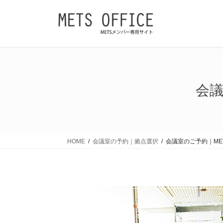
コ
ナ
ン
ビ
テ
ゲ
ン
ー
ツ
シ
に
ョ
移
ン
会議
動
に
移
動
HOME
会議室の予約｜拠点選択
会議室のご予約｜ME