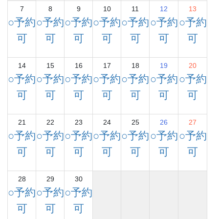
7
8
9
10
11
12
13
○予約
○予約
○予約
○予約
○予約
○予約
○予約
可
可
可
可
可
可
可
14
15
16
17
18
19
20
○予約
○予約
○予約
○予約
○予約
○予約
○予約
可
可
可
可
可
可
可
21
22
23
24
25
26
27
○予約
○予約
○予約
○予約
○予約
○予約
○予約
可
可
可
可
可
可
可
28
29
30
○予約
○予約
○予約
可
可
可