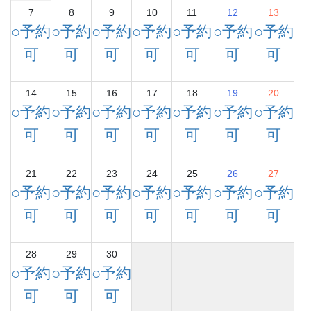
7
8
9
10
11
12
13
○予約
○予約
○予約
○予約
○予約
○予約
○予約
可
可
可
可
可
可
可
14
15
16
17
18
19
20
○予約
○予約
○予約
○予約
○予約
○予約
○予約
可
可
可
可
可
可
可
21
22
23
24
25
26
27
○予約
○予約
○予約
○予約
○予約
○予約
○予約
可
可
可
可
可
可
可
28
29
30
○予約
○予約
○予約
可
可
可