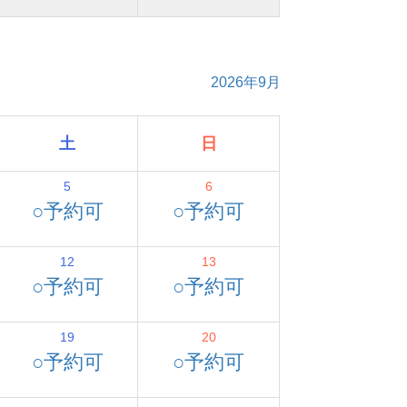
2026年9月
土
日
5
6
○予約可
○予約可
12
13
○予約可
○予約可
19
20
○予約可
○予約可